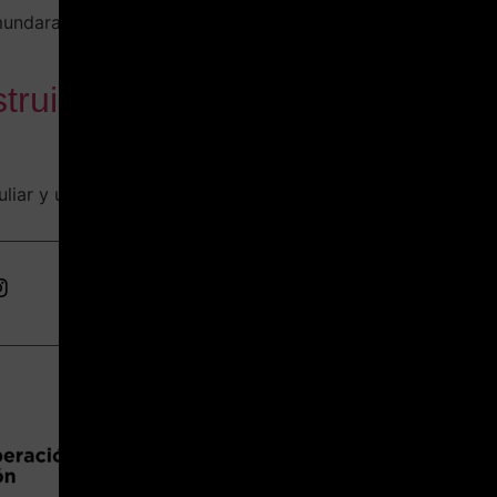
undarain, Greg Jager, Ignacio Bosch y Srger-
truida a partir de una
liar y una colaboración con 4 artistas.