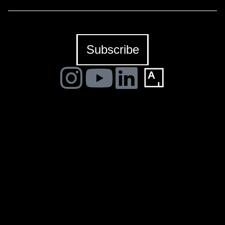
NE PARLIAMO.
Construyendo una escena
Subscribe
NE PARLIAMO es un proyecto en residencia del curador
Jordi Pallarès con la participación de Fausto
Amundarain, Greg Jager, Ignacio Bosch y Srger-Sergio
Gómez en La BiBi Gallery.
LA BIBI® – All rights reserved 2023