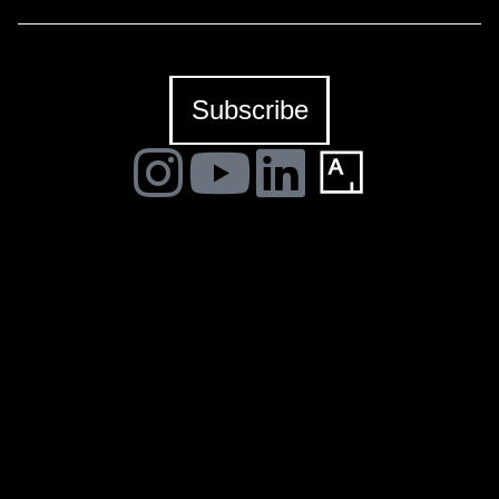
Amundarain, Greg Jager, Ignacio Bosch y Srger-Sergio
Gómez.
NE PARLIAMO.
Subscribe
Construyendo una escena
NE PARLIAMO es un proyecto en residencia del curador
Jordi Pallarès con la participación de Fausto
Amundarain, Greg Jager, Ignacio Bosch y Srger-Sergio
Gómez en La BiBi Gallery.
La BiBi Gallery (Mallorca)
presenta una exposición
construida a partir de una
residencia curatorial
Producida por una galería joven situada en Palma, esta