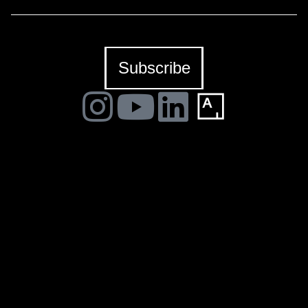
Puerta de Alcalá, se encuentra la Colección SOLO, un
proyecto artístico en un amplio entorno creativo. Lo
sublime es el hilo conductor de la nueva exposición,
donde 30 artistas internacionales participan en
Subscribe
diferentes formatos y técnicas desde el dibujo a la
inteligencia artificial.
Protection No Longer
Assured en Espacio Solo de
Madrid
Mañana 9 de marzo se presenta la exposición
“Protection No Longer Assured” en el Espacio Solo de
Madrid.