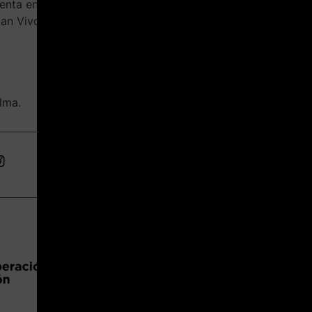
resenta en Palma su segunda muestra. Desde el
l Can Vivot. La exposición forma parte del
alma.