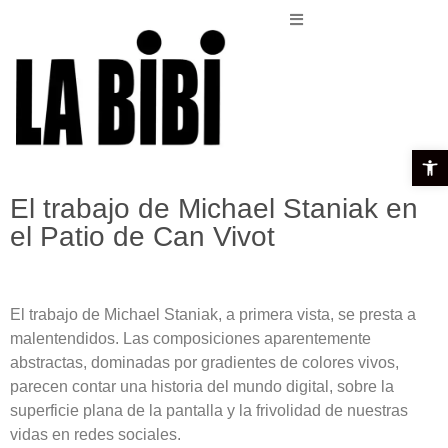
Open t
El trabajo de Michael Staniak en
el Patio de Can Vivot
El trabajo de Michael Staniak, a primera vista, se presta a
malentendidos. Las composiciones aparentemente
abstractas, dominadas por gradientes de colores vivos,
parecen contar una historia del mundo digital, sobre la
superficie plana de la pantalla y la frivolidad de nuestras
vidas en redes sociales.