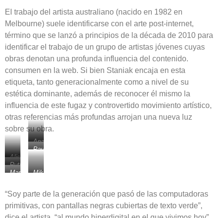
El trabajo del artista australiano (nacido en 1982 en
Melbourne) suele identificarse con el arte post-internet,
término que se lanzó a principios de la década de 2010 para
identificar el trabajo de un grupo de artistas jóvenes cuyas
obras denotan una profunda influencia del contenido.
consumen en la web. Si bien Staniak encaja en esta
etiqueta, tanto generacionalmente como a nivel de su
estética dominante, además de reconocer él mismo la
influencia de este fugaz y controvertido movimiento artístico,
otras referencias más profundas arrojan una nueva luz
sobre su obra.
Ana
Paula
lladó
Alissa
Campins,
Y
Ruth
Sutton,
Miquel
Marta
Mar
Miki
Rodriguez
Miquel
Cantallops
Pons
Pérez,
García-
y
Campins,
y
Clara
Ruiz,
Robacho
Lorena
Miquel
“Soy parte de la generación que pasó de las computadoras
Garau,
Miguel
Buika
Ruiz
Moreno
primitivas, con pantallas negras cubiertas de texto verde”,
Adria
Tous
y
Clapes
y
Julieta
dice el artista, “al mundo hiperdigital en el que vivimos hoy”.