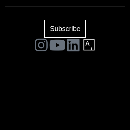
destacada presencia española e ibérica, como son las
muestras de Manolo Valdés, Marria Pratts o Sabrina
Amrani, entre otros muchos creadores.
Subscribe
LA BIBI® – All rights reserved 2023
Terms and Conditions
Privacy Policy