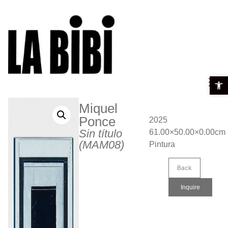
Open t
Miquel
Ponce
2025
Sin título
61.00×50.00×0.00cm
(MAM08)
Pintura
Back
Inquire