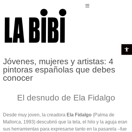
Open t
Jóvenes, mujeres y artistas: 4
pintoras españolas que debes
conocer
El desnudo de Ela Fidalgo
Desde muy joven, la creadora
Ela Fidalgo
(Palma de
Mallorca, 1993) descubrió que la tela, el hilo y la aguja eran
sus herramientas para expresarse tanto en la pasarela –fue