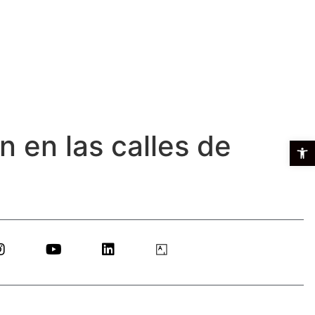
n en las calles de
Open t